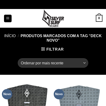
Skip
to
content
0
INÍCIO
/
PRODUTOS MARCADOS COM A TAG “DECK
NOVO”
FILTRAR
Novo
Novo