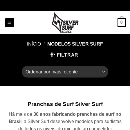
Skip
to
content
0
INÍCIO
/
MODELOS SILVER SURF
FILTRAR
Pranchas de Surf Silver Surf
Há mais de
30 anos fabricando pranchas de surf no
Brasil
, a Silver Surf desenvolve modelos para surfistas
de todos os níveis, do iniciante ao competidor