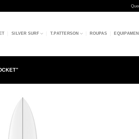
Que
ET
SILVER SURF
T.PATTERSON
ROUPAS
EQUIPAME
OCKET”