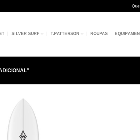
Que
ET
SILVER SURF
T.PATTERSON
ROUPAS
EQUIPAME
ADICIONAL”