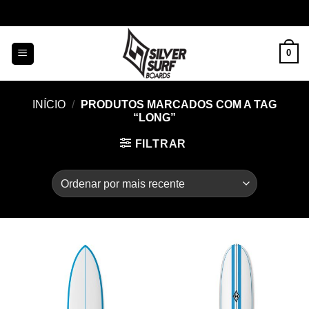
Skip
to
content
0
INÍCIO
/
PRODUTOS MARCADOS COM A TAG
“LONG”
FILTRAR