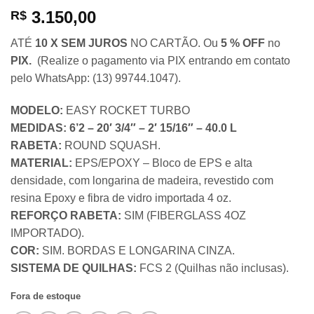
3.150,00
R$
ATÉ
10 X SEM JUROS
NO CARTÃO. Ou
5 % OFF
no
PIX.
(Realize o pagamento via PIX entrando em contato
pelo WhatsApp: (13) 99744.1047).
MODELO:
EASY ROCKET TURBO
MEDIDAS:
6’2 – 20′ 3/4″ – 2′ 15/16″ – 40.0 L
RABETA:
ROUND SQUASH.
MATERIAL:
EPS/EPOXY – Bloco de EPS e alta
densidade, com longarina de madeira, revestido com
resina Epoxy e fibra de vidro importada 4 oz.
REFORÇO RABETA:
SIM (FIBERGLASS 4OZ
IMPORTADO).
COR:
SIM. BORDAS E LONGARINA CINZA.
SISTEMA DE QUILHAS:
FCS 2 (Quilhas não inclusas).
Fora de estoque