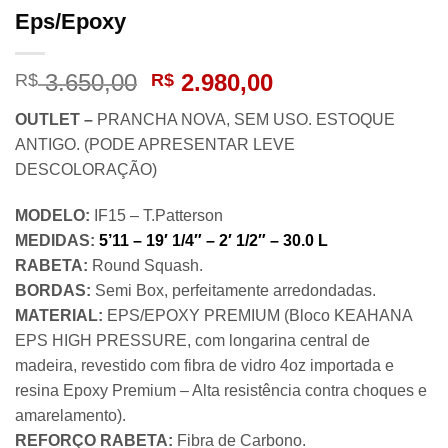
Eps/Epoxy
O
O
3.650,00
2.980,00
R$
R$
preço
preço
OUTLET –
PRANCHA NOVA, SEM USO. ESTOQUE
original
atual
ANTIGO. (PODE APRESENTAR LEVE
era:
é:
DESCOLORAÇÃO)
R$ 3.650,00.
R$ 2.980,00.
MODELO:
IF15 – T.Patterson
MEDIDAS:
5’11 – 19′ 1/4″ – 2′ 1/2″ – 30.0 L
RABETA:
Round Squash.
BORDAS:
Semi Box, perfeitamente arredondadas.
MATERIAL:
EPS/EPOXY PREMIUM (Bloco KEAHANA
EPS HIGH PRESSURE, com longarina central de
madeira, revestido com fibra de vidro 4oz importada e
resina Epoxy Premium – Alta resistência contra choques e
amarelamento).
REFORÇO RABETA:
Fibra de Carbono.