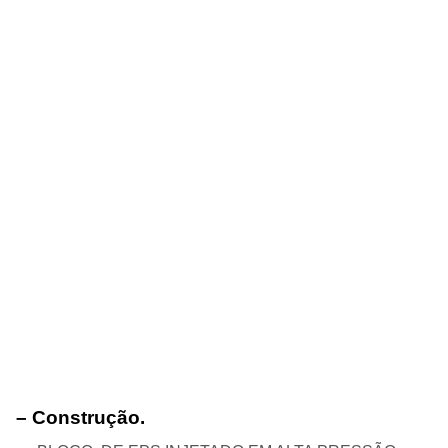
Italo Ferreira. Foto: Victor Eleuterio.
– Construção.