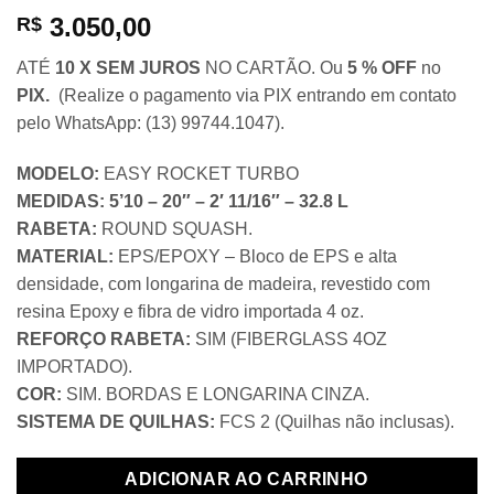
3.050,00
R$
ATÉ
10 X SEM JUROS
NO CARTÃO. Ou
5 % OFF
no
PIX.
(Realize o pagamento via PIX entrando em contato
pelo WhatsApp: (13) 99744.1047).
MODELO:
EASY ROCKET TURBO
MEDIDAS:
5’10 – 20″ – 2′ 11/16″ – 32.8 L
RABETA:
ROUND SQUASH.
MATERIAL:
EPS/EPOXY – Bloco de EPS e alta
densidade, com longarina de madeira, revestido com
resina Epoxy e fibra de vidro importada 4 oz.
REFORÇO RABETA:
SIM (FIBERGLASS 4OZ
IMPORTADO).
COR:
SIM. BORDAS E LONGARINA CINZA.
SISTEMA DE QUILHAS:
FCS 2 (Quilhas não inclusas).
ADICIONAR AO CARRINHO