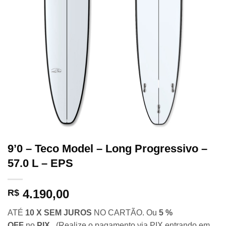
9’0 – Teco Model – Long Progressivo –
57.0 L – EPS
4.190,00
R$
ATÉ
10 X SEM JUROS
NO CARTÃO. Ou
5 %
OFF
no
PIX.
(Realize o pagamento via PIX entrando em