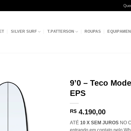
Que
ET
SILVER SURF
T.PATTERSON
ROUPAS
EQUIPAME
9’0 – Teco Mode
EPS
4.190,00
R$
ATÉ
10 X SEM JUROS
NO C
entrando em contato pelo Wh