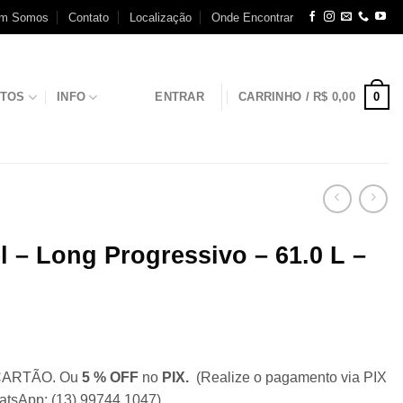
m Somos
Contato
Localização
Onde Encontrar
0
NTOS
INFO
ENTRAR
CARRINHO /
R$
0,00
l – Long Progressivo – 61.0 L –
ARTÃO. Ou
5 % OFF
no
PIX.
(Realize o pagamento via PIX
atsApp: (13) 99744.1047).