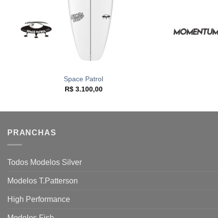
+
+
Space Patrol
R$
3.100,00
PRANCHAS
Todos Modelos Silver
Modelos T.Patterson
High Performance
Modelos Fish