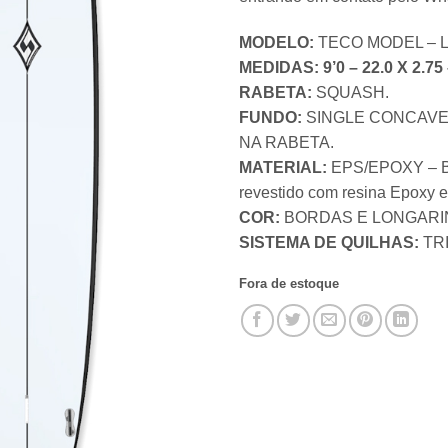
MODELO:
TECO MODEL – 
MEDIDAS:
9’0 – 22.0 X 2.7
RABETA:
SQUASH.
FUNDO:
SINGLE CONCAV
NA RABETA.
MATERIAL:
EPS/EPOXY – Blo
revestido com resina Epoxy 
COR:
BORDAS E LONGARIN
SISTEMA DE QUILHAS:
TRI
Fora de estoque