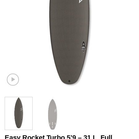
Easy Rocket Turbo 5’9 – 31 L. Full