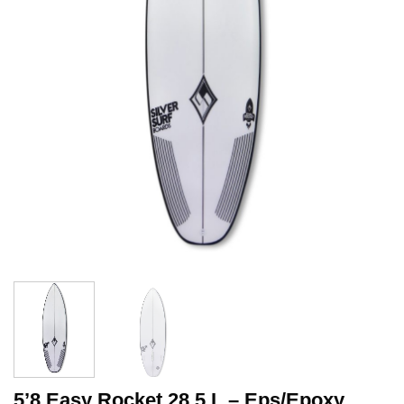
5’8 Easy Rocket 28.5 L – Eps/Epoxy