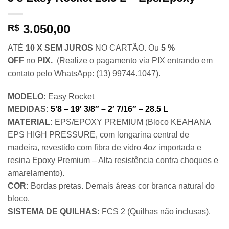
3.050,00
R$
ATÉ
10 X SEM JUROS
NO CARTÃO. Ou
5 %
OFF
no
PIX.
(Realize o pagamento via PIX entrando em
contato pelo WhatsApp: (13) 99744.1047).
MODELO:
Easy Rocket
MEDIDAS:
5’8 – 19′ 3/8″ – 2′ 7/16″ – 28.5 L
MATERIAL:
EPS/EPOXY PREMIUM (Bloco KEAHANA
EPS HIGH PRESSURE, com longarina central de
madeira, revestido com fibra de vidro 4oz importada e
resina Epoxy Premium – Alta resistência contra choques e
amarelamento).
COR:
Bordas pretas. Demais áreas cor branca natural do
bloco.
SISTEMA DE QUILHAS:
FCS 2 (Quilhas não inclusas).