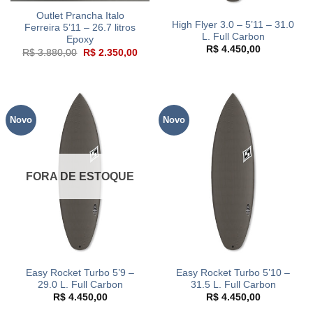
Outlet Prancha Italo
High Flyer 3.0 – 5’11 – 31.0
Ferreira 5’11 – 26.7 litros
L. Full Carbon
Epoxy
R$
4.450,00
O
O
R$
3.880,00
R$
2.350,00
preço
preço
original
atual
era:
é:
R$ 3.880,00.
R$ 2.350,00.
Novo
Novo
FORA DE ESTOQUE
Easy Rocket Turbo 5’9 –
Easy Rocket Turbo 5’10 –
29.0 L. Full Carbon
31.5 L. Full Carbon
R$
4.450,00
R$
4.450,00