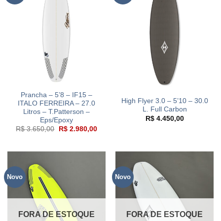
Prancha – 5’8 – IF15 –
High Flyer 3.0 – 5’10 – 30.0
ITALO FERREIRA – 27.0
L. Full Carbon
Litros – T.Patterson –
R$
4.450,00
Eps/Epoxy
O
O
R$
3.650,00
R$
2.980,00
preço
preço
original
atual
era:
é:
R$ 3.650,00.
R$ 2.980,00.
Novo
Novo
FORA DE ESTOQUE
FORA DE ESTOQUE