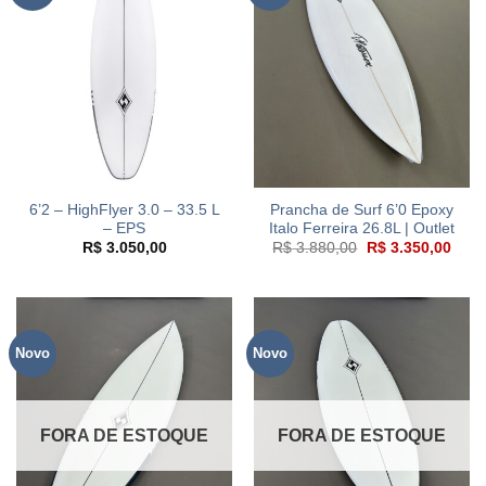
6’2 – HighFlyer 3.0 – 33.5 L
Prancha de Surf 6’0 Epoxy
– EPS
Italo Ferreira 26.8L | Outlet
O
O
R$
3.050,00
R$
3.880,00
R$
3.350,00
preço
preç
original
atual
era:
é:
R$ 3.880,00.
R$ 3
Novo
Novo
FORA DE ESTOQUE
FORA DE ESTOQUE