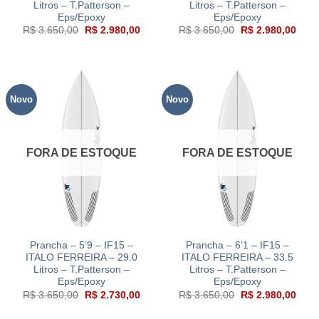
Litros – T.Patterson –
Litros – T.Patterson –
Eps/Epoxy
Eps/Epoxy
O
O
O
O
R$
3.650,00
R$
2.980,00
R$
3.650,00
R$
2.980,00
preço
preço
preço
preç
original
atual
original
atual
era:
é:
era:
é:
R$ 3.650,00.
R$ 2.980,00.
R$ 3.650,00.
R$ 2
Novo
Novo
FORA DE ESTOQUE
FORA DE ESTOQUE
Prancha – 5’9 – IF15 –
Prancha – 6’1 – IF15 –
ITALO FERREIRA – 29.0
ITALO FERREIRA – 33.5
Litros – T.Patterson –
Litros – T.Patterson –
Eps/Epoxy
Eps/Epoxy
O
O
O
O
R$
3.650,00
R$
2.730,00
R$
3.650,00
R$
2.980,00
preço
preço
preço
preç
original
atual
original
atual