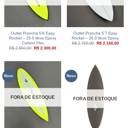
Outlet Prancha 5’6 Easy
Outlet Prancha 5’7 Easy
Rocket – 25.5 litros Epoxy
Rocket – 26.0 litros Epoxy
Carbon Flex
O
O
R$
2.750,00
R$
2.150,00
preço
preç
O
O
R$
2.950,00
R$
2.300,00
original
atual
preço
preço
era:
é:
original
atual
R$ 2.750,00.
R$ 2
era:
é:
R$ 2.950,00.
R$ 2.300,00.
Novo
Novo
FORA DE ESTOQUE
FORA DE ESTOQUE