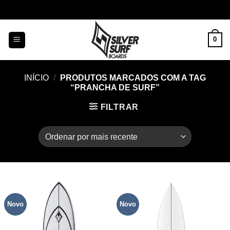
Skip
to
content
0
INÍCIO
/
PRODUTOS MARCADOS COM A TAG
“PRANCHA DE SURF”
FILTRAR
Novo
Novo