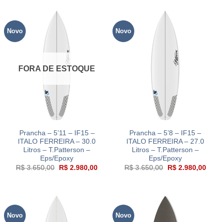
era:
é:
era:
é:
R$ 3.650,00.
R$ 2.730,00.
R$ 3.650,00.
R$ 2
Novo
Novo
FORA DE ESTOQUE
Prancha – 5’11 – IF15 –
Prancha – 5’8 – IF15 –
ITALO FERREIRA – 30.0
ITALO FERREIRA – 27.0
Litros – T.Patterson –
Litros – T.Patterson –
Eps/Epoxy
Eps/Epoxy
O
O
O
O
R$
3.650,00
R$
2.980,00
R$
3.650,00
R$
2.980,00
preço
preço
preço
preç
original
atual
original
atual
era:
é:
era:
é:
R$ 3.650,00.
R$ 2.980,00.
R$ 3.650,00.
R$ 2
Novo
Novo