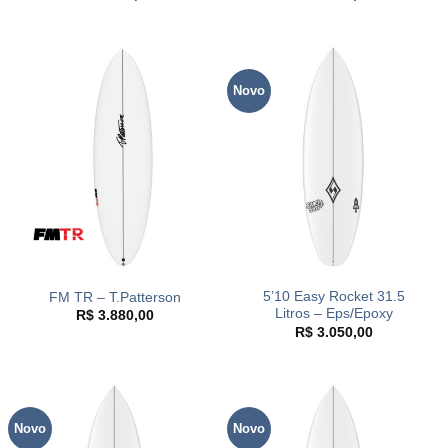
Novo
5’10 Easy Rocket 31.5
FM TR – T.Patterson
Litros – Eps/Epoxy
R$
3.880,00
R$
3.050,00
Novo
Novo