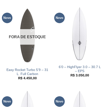
Novo
Novo
FORA DE ESTOQUE
6’0 – HighFlyer 3.0 – 30.7 L
Easy Rocket Turbo 5’9 – 31
– EPS
L. Full Carbon
R$
3.050,00
R$
4.450,00
Novo
Novo