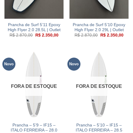
Prancha de Surf 5’11 Epoxy
Prancha de Surf 5’10 Epoxy
High Flyer 2.0 28.5L | Outlet
High Flyer 2.0 29L | Outlet
O
O
O
O
R$
2.870,00
R$
2.350,00
R$
2.870,00
R$
2.350,00
preço
preço
preço
preç
original
atual
original
atual
era:
é:
era:
é:
R$ 2.870,00.
R$ 2.350,00.
R$ 2.870,00.
R$ 2
Novo
Novo
FORA DE ESTOQUE
FORA DE ESTOQUE
Prancha – 5’9 – IF15 –
Prancha – 5’10 – IF15 –
ITALO FERREIRA – 28.0
ITALO FERREIRA – 28.5