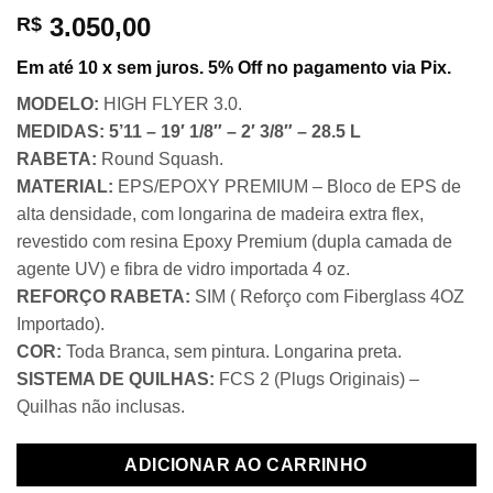
3.050,00
R$
Em até 10 x sem juros. 5% Off no pagamento via Pix.
MODELO:
HIGH FLYER 3.0.
MEDIDAS:
5’11 – 19′ 1/8″ – 2′ 3/8″ – 28.5 L
RABETA:
Round Squash.
MATERIAL:
EPS/EPOXY PREMIUM – Bloco de EPS de
alta densidade, com longarina de madeira extra flex,
revestido com resina Epoxy Premium (dupla camada de
agente UV) e fibra de vidro importada 4 oz.
REFORÇO RABETA:
SIM ( Reforço com Fiberglass 4OZ
Importado).
COR:
Toda Branca, sem pintura. Longarina preta.
SISTEMA DE QUILHAS:
FCS 2 (Plugs Originais) –
Quilhas não inclusas.
ADICIONAR AO CARRINHO