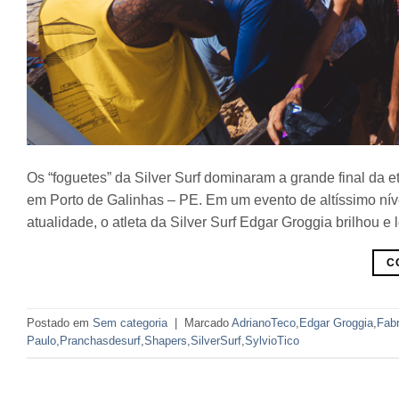
Os “foguetes” da Silver Surf dominaram a grande final da et
em Porto de Galinhas – PE. Em um evento de altíssimo nível
atualidade, o atleta da Silver Surf Edgar Groggia brilhou e 
C
Postado em
Sem categoria
|
Marcado
AdrianoTeco
,
Edgar Groggia
,
Fab
Paulo
,
Pranchasdesurf
,
Shapers
,
SilverSurf
,
SylvioTico