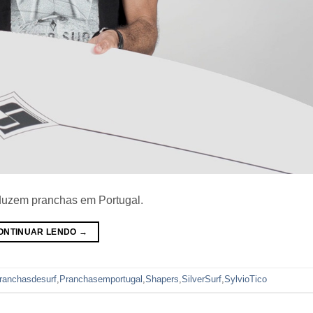
oduzem pranchas em Portugal.
ONTINUAR LENDO
→
ranchasdesurf
,
Pranchasemportugal
,
Shapers
,
SilverSurf
,
SylvioTico