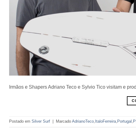
Irmãos e Shapers Adriano Teco e Sylvio Tico visitam e pr
C
Postado em
Silver Surf
|
Marcado
AdrianoTeco
,
ItaloFerreira
,
Portugal
,
P