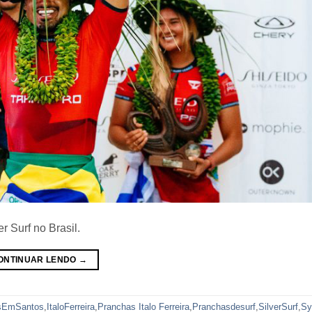
r Surf no Brasil.
ONTINUAR LENDO
→
sEmSantos
,
ItaloFerreira
,
Pranchas Italo Ferreira
,
Pranchasdesurf
,
SilverSurf
,
Sy