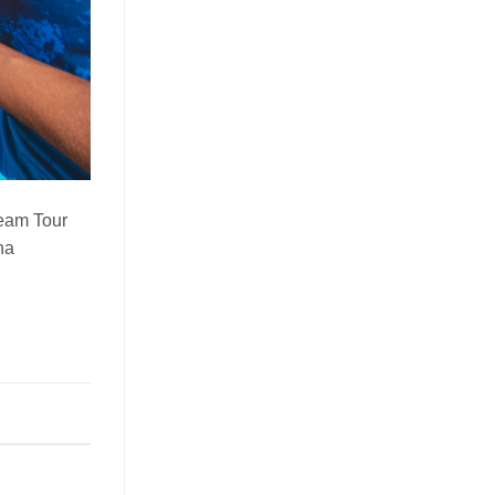
ream Tour
na