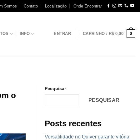
m Somos
Contato
Localização
Onde Encontrar
0
NTOS
INFO
ENTRAR
CARRINHO /
R$
0,00
Pesquisar
om o
PESQUISAR
Posts recentes
Versatilidade no Quiver garante vitória