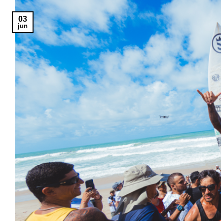
03
jun