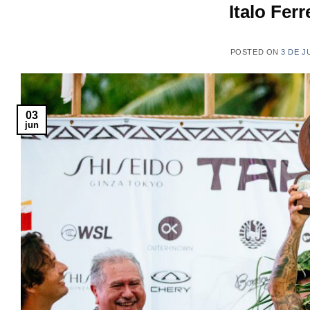
Italo Ferr
POSTED ON
3 DE J
03
jun