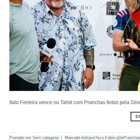
Italo Ferreira vence no Tahiti com Pranchas feitas pela Silve
C
Postado em
Sem categoria
|
Marcado
AdrianoTeco
,
FabricaDePrancha