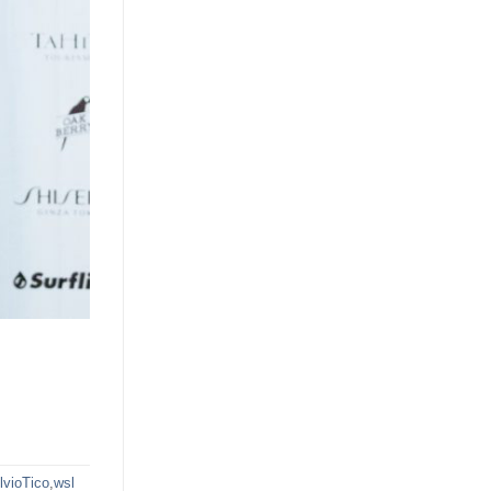
lvioTico
,
wsl