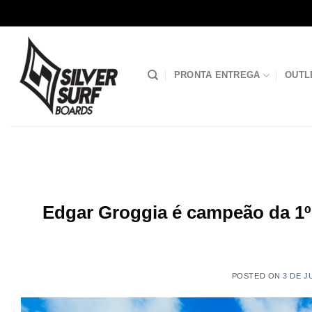
Skip
to
content
PRONTA ENTREGA
OUTL
Edgar Groggia é campeão da 1º
POSTED ON
3 DE J